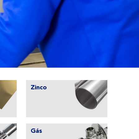
Zinco
Gás