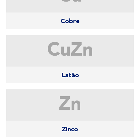
Cobre
CuZn
Latão
Zn
Zinco